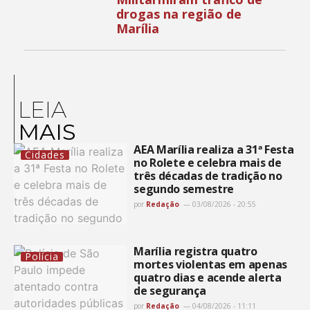
drogas na região de
Marília
LEIA
MAIS
AEA Marília realiza a 31ª Festa
Cidades
no Rolete e celebra mais de
três décadas de tradição no
segundo semestre
por
Redação
03/08/2026 - 20:55
Marília registra quatro
Polícia
mortes violentas em apenas
quatro dias e acende alerta
de segurança
por
Redação
04/08/2026 - 11:11