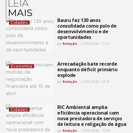
LEIA
MAIS
Bauru faz 130 anos
Cidades
consolidada como polo de
desenvolvimento e de
oportunidades
por
Redação
31/07/2026 - 17:31
Arrecadação bate recorde
Economia
enquanto déficit primário
explode
por
Redação
31/07/2026 - 13:37
RIC Ambiental amplia
Cidades
eficiência operacional com
nova prestadora de serviços
de leitura e religação de água
por
Redação
31/07/2026 - 12:59