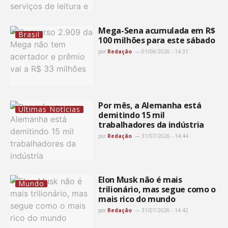
Mega-Sena acumulada em R$
Brasil
100 milhões para este sábado
por
Redação
01/08/2026 - 14:31
Por mês, a Alemanha está
Últimas Notícias
demitindo 15 mil
trabalhadores da indústria
por
Redação
31/07/2026 - 14:44
Elon Musk não é mais
Mundo
trilionário, mas segue como o
mais rico do mundo
por
Redação
31/07/2026 - 14:42