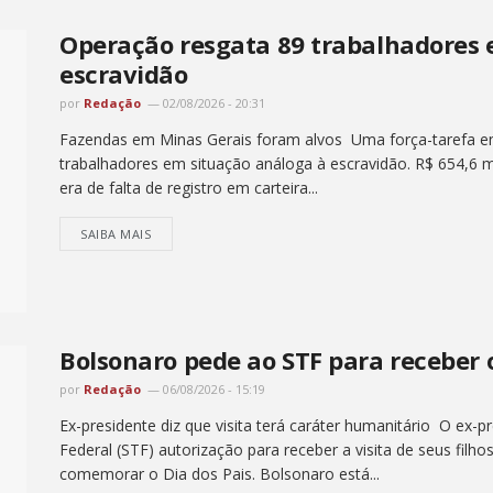
Operação resgata 89 trabalhadores 
escravidão
por
Redação
02/08/2026 - 20:31
Fazendas em Minas Gerais foram alvos Uma força-tarefa em
trabalhadores em situação análoga à escravidão. R$ 654,6 m
era de falta de registro em carteira...
SAIBA MAIS
Bolsonaro pede ao STF para receber o
por
Redação
06/08/2026 - 15:19
Ex-presidente diz que visita terá caráter humanitário O ex-
Federal (STF) autorização para receber a visita de seus fil
comemorar o Dia dos Pais. Bolsonaro está...