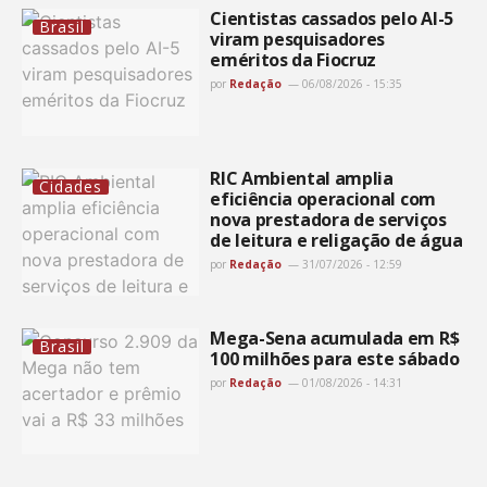
Cientistas cassados pelo AI-5
Brasil
viram pesquisadores
eméritos da Fiocruz
por
Redação
06/08/2026 - 15:35
RIC Ambiental amplia
Cidades
eficiência operacional com
nova prestadora de serviços
de leitura e religação de água
por
Redação
31/07/2026 - 12:59
Mega-Sena acumulada em R$
Brasil
100 milhões para este sábado
por
Redação
01/08/2026 - 14:31