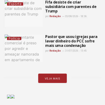
Fifa desiste de criar
Esporte
subsidiária com parentes de
Trump
por
Redação
05/08/2026 - 18:36
Pastor que usou igrejas para
Polícia
lavar dinheiro do PCC sofre
mais uma condenação
por
Redação
31/07/2026 - 13:45
VEJA MAIS