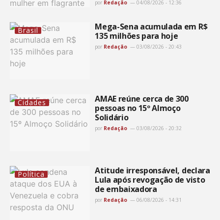
por
Redação
04/08/2026 - 12:36
Mega-Sena acumulada em R$
Brasil
135 milhões para hoje
por
Redação
03/08/2026 - 20:43
AMAE reúne cerca de 300
Cidades
pessoas no 15º Almoço
Solidário
por
Redação
03/08/2026 - 20:32
Atitude irresponsável, declara
Política
Lula após revogação de visto
de embaixadora
por
Redação
06/08/2026 - 14:31