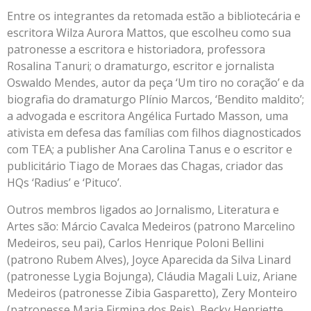
Entre os integrantes da retomada estão a bibliotecária e
escritora Wilza Aurora Mattos, que escolheu como sua
patronesse a escritora e historiadora, professora
Rosalina Tanuri; o dramaturgo, escritor e jornalista
Oswaldo Mendes, autor da peça ‘Um tiro no coração’ e da
biografia do dramaturgo Plínio Marcos, ‘Bendito maldito’;
a advogada e escritora Angélica Furtado Masson, uma
ativista em defesa das famílias com filhos diagnosticados
com TEA; a publisher Ana Carolina Tanus e o escritor e
publicitário Tiago de Moraes das Chagas, criador das
HQs ‘Radius’ e ‘Pituco’.
Outros membros ligados ao Jornalismo, Literatura e
Artes são: Márcio Cavalca Medeiros (patrono Marcelino
Medeiros, seu pai), Carlos Henrique Poloni Bellini
(patrono Rubem Alves), Joyce Aparecida da Silva Linard
(patronesse Lygia Bojunga), Cláudia Magali Luiz, Ariane
Medeiros (patronesse Zibia Gasparetto), Zery Monteiro
(patronesse Maria Firmina dos Reis), Becky Henriette