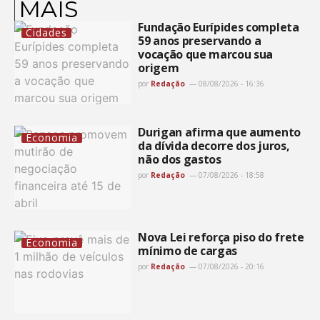
MAIS
Fundação Eurípides completa
Cidades
59 anos preservando a
vocação que marcou sua
origem
por
Redação
08/08/2026 - 16:36
Durigan afirma que aumento
Economia
da dívida decorre dos juros,
não dos gastos
por
Redação
07/08/2026 - 18:58
Nova Lei reforça piso do frete
Economia
mínimo de cargas
por
Redação
07/08/2026 - 20:16