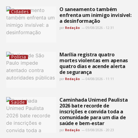
O saneamento também
Cidades
enfrenta um inimigo invisível:
a desinformação
por
Redação
09/08/2026 - 12:31
Marília registra quatro
Polícia
mortes violentas em apenas
quatro dias e acende alerta
de segurança
por
Redação
04/08/2026 - 11:11
Caminhada Unimed Paulista
Saúde
2026 bate recorde de
inscrições e convida toda a
comunidade para um dia de
saúde e bem-estar
por
Redação
03/08/2026 - 20:23