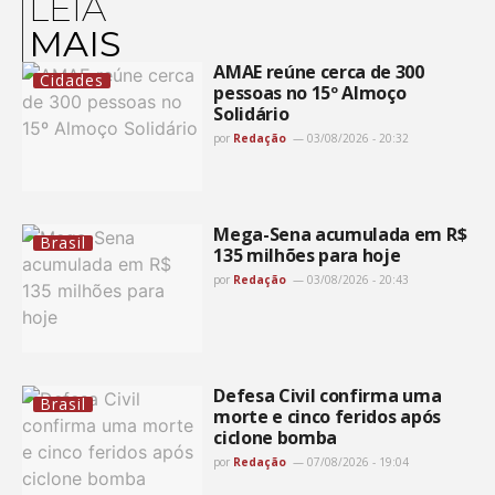
LEIA
MAIS
AMAE reúne cerca de 300
Cidades
pessoas no 15º Almoço
Solidário
por
Redação
03/08/2026 - 20:32
Mega-Sena acumulada em R$
Brasil
135 milhões para hoje
por
Redação
03/08/2026 - 20:43
Defesa Civil confirma uma
Brasil
morte e cinco feridos após
ciclone bomba
por
Redação
07/08/2026 - 19:04