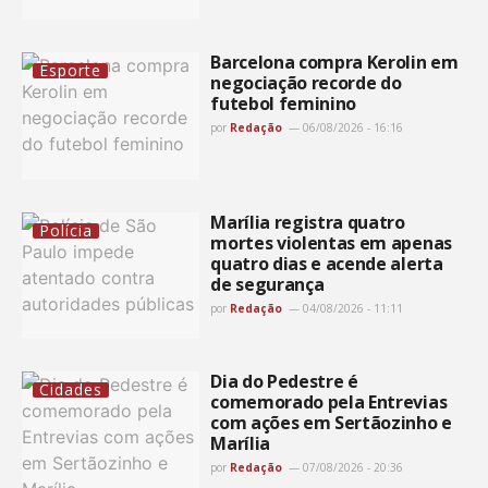
Barcelona compra Kerolin em
Esporte
negociação recorde do
futebol feminino
por
Redação
06/08/2026 - 16:16
Marília registra quatro
Polícia
mortes violentas em apenas
quatro dias e acende alerta
de segurança
por
Redação
04/08/2026 - 11:11
Dia do Pedestre é
Cidades
comemorado pela Entrevias
com ações em Sertãozinho e
Marília
por
Redação
07/08/2026 - 20:36