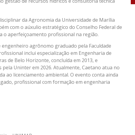
 gestão de recursos hídricos e consultoria técnica
isciplinar da Agronomia da Universidade de Marília
ambém com o aúxulio estratégico do Conselho Federal de
a o aperfeiçoamento profissional na região.
 é engenheiro agrônomo graduado pela Faculdade
rofissional inclui especialização em Engenharia de
as de Belo Horizonte, concluída em 2013, e
s pela Uninter em 2026. Atualmente, Caetano atua no
tada ao licenciamento ambiental. O evento conta ainda
elgado, profissional com formação em engenharia