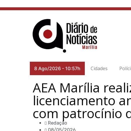
Cidades
Políc
8 Ago/2026
-
10:57h
AEA Marília real
licenciamento a
com patrocínio 
Redação
08/05/2026