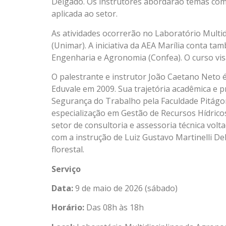
Delgado. Os instrutores abordarão temas como
aplicada ao setor.
As atividades ocorrerão no Laboratório Multid
(Unimar). A iniciativa da AEA Marília conta t
Engenharia e Agronomia (Confea). O curso vis
O palestrante e instrutor João Caetano Neto
Eduvale em 2009. Sua trajetória acadêmica e p
Segurança do Trabalho pela Faculdade Pitágor
especialização em Gestão de Recursos Hídrico
setor de consultoria e assessoria técnica vol
com a instrução de Luiz Gustavo Martinelli D
florestal.
Serviço
Data:
9 de maio de 2026 (sábado)
Horário:
Das 08h às 18h