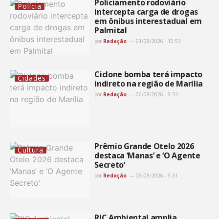
Policiamento rodoviário
Polícia
intercepta carga de drogas
em ônibus interestadual em
Palmital
por
Redação
01/08/2026 - 10:53
Ciclone bomba terá impacto
Cidades
indireto na região de Marília
por
Redação
06/08/2026 - 9:33
Prêmio Grande Otelo 2026
Cultura
destaca ‘Manas’ e ‘O Agente
Secreto’
por
Redação
06/08/2026 - 9:31
RIC Ambiental amplia