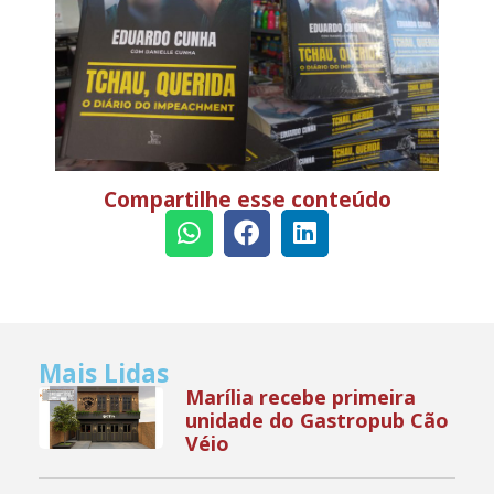
Compartilhe esse conteúdo
Mais Lidas
Marília recebe primeira
unidade do Gastropub Cão
Véio