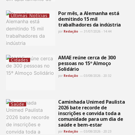
Por mês, a Alemanha está
Últimas Notícias
demitindo 15 mil
trabalhadores da indústria
por
Redação
31/07/2026 - 14:44
AMAE reúne cerca de 300
Cidades
pessoas no 15º Almoço
Solidário
por
Redação
03/08/2026 - 20:32
Caminhada Unimed Paulista
Saúde
2026 bate recorde de
inscrições e convida toda a
comunidade para um dia de
saúde e bem-estar
por
Redação
03/08/2026 - 20:23