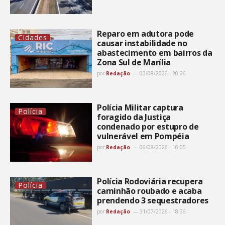
Reparo em adutora pode
Cidades
causar instabilidade no
abastecimento em bairros da
Zona Sul de Marília
por
Redação
03/08/2026 - 20:26
Polícia Militar captura
Polícia
foragido da Justiça
condenado por estupro de
vulnerável em Pompéia
por
Redação
06/08/2026 - 16:05
Polícia Rodoviária recupera
Polícia
caminhão roubado e acaba
prendendo 3 sequestradores
por
Redação
31/07/2026 - 18:36