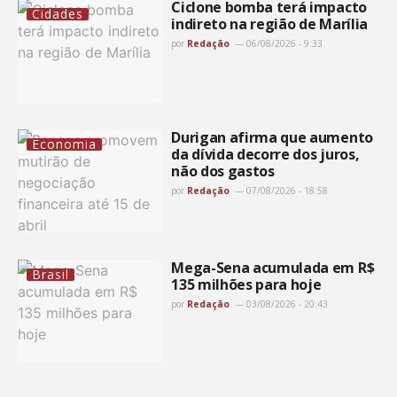
Ciclone bomba terá impacto
Cidades
indireto na região de Marília
por
Redação
06/08/2026 - 9:33
Durigan afirma que aumento
Economia
da dívida decorre dos juros,
não dos gastos
por
Redação
07/08/2026 - 18:58
Mega-Sena acumulada em R$
Brasil
135 milhões para hoje
por
Redação
03/08/2026 - 20:43