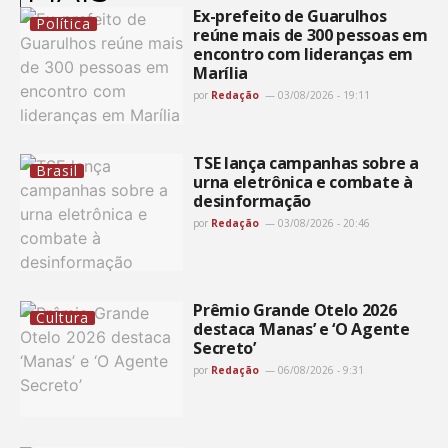
Ex-prefeito de Guarulhos
Política
reúne mais de 300 pessoas em
encontro com lideranças em
Marília
por
Redação
03/08/2026 - 19:11
TSE lança campanhas sobre a
Brasil
urna eletrônica e combate à
desinformação
por
Redação
03/08/2026 - 20:46
Prêmio Grande Otelo 2026
Cultura
destaca ‘Manas’ e ‘O Agente
Secreto’
por
Redação
06/08/2026 - 9:31