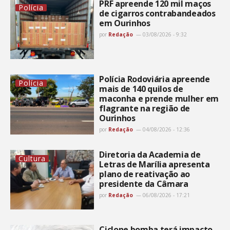
PRF apreende 120 mil maços
Polícia
de cigarros contrabandeados
em Ourinhos
por
Redação
03/08/2026 - 9:32
Polícia Rodoviária apreende
Polícia
mais de 140 quilos de
maconha e prende mulher em
flagrante na região de
Ourinhos
por
Redação
04/08/2026 - 12:36
Diretoria da Academia de
Cultura
Letras de Marília apresenta
plano de reativação ao
presidente da Câmara
por
Redação
06/08/2026 - 17:21
Ciclone bomba terá impacto