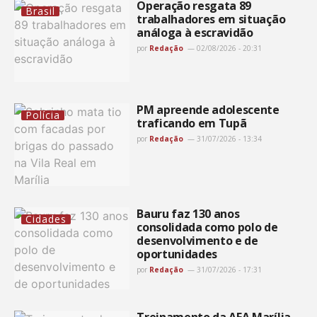
Operação resgata 89
Brasil
trabalhadores em situação
análoga à escravidão
por
Redação
02/08/2026 - 20:31
PM apreende adolescente
Polícia
traficando em Tupã
por
Redação
31/07/2026 - 13:34
Bauru faz 130 anos
Cidades
consolidada como polo de
desenvolvimento e de
oportunidades
por
Redação
31/07/2026 - 17:31