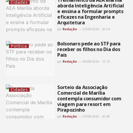
Treinamento da AEA Marília
Cidades
aborda Inteligência Artificial
e ensina a formular prompts
eficazes na Engenharia e
Arquitetura
por
Redação
03/08/2026 - 20:54
Bolsonaro pede ao STF para
Política
receber os filhos no Dia dos
Pais
por
Redação
06/08/2026 - 15:19
Sorteio da Associação
Cidades
Comercial de Marília
contempla consumidor com
viagem para resort em
Pirapozinho
por
Redação
03/08/2026 - 20:40