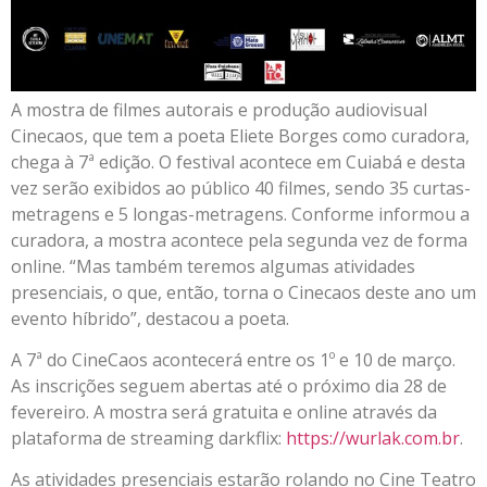
A mostra de filmes autorais e produção audiovisual
Cinecaos, que tem a poeta Eliete Borges como curadora,
chega à 7ª edição. O festival acontece em Cuiabá e desta
vez serão exibidos ao público 40 filmes, sendo 35 curtas-
metragens e 5 longas-metragens. Conforme informou a
curadora, a mostra acontece pela segunda vez de forma
online. “Mas também teremos algumas atividades
presenciais, o que, então, torna o Cinecaos deste ano um
evento híbrido”, destacou a poeta.
A 7ª do CineCaos acontecerá entre os 1º e 10 de março.
As inscrições seguem abertas até o próximo dia 28 de
fevereiro. A mostra será gratuita e online através da
plataforma de streaming darkflix:
https://wurlak.com.br
.
As atividades presenciais estarão rolando no Cine Teatro