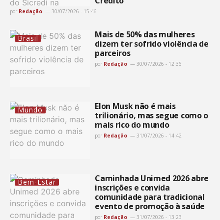
Crédito
por
Redação
30/07/2026 - 15:46
Mais de 50% das mulheres
Brasil
dizem ter sofrido violência de
parceiros
por
Redação
30/07/2026 - 12:36
Elon Musk não é mais
Mundo
trilionário, mas segue como o
mais rico do mundo
por
Redação
31/07/2026 - 14:42
Caminhada Unimed 2026 abre
Bem-Estar
inscrições e convida
comunidade para tradicional
evento de promoção à saúde
por
Redação
31/07/2026 - 13:23