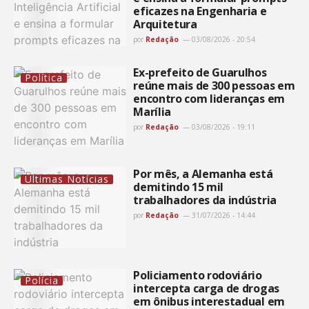
eficazes na Engenharia e
Arquitetura
por
Redação
03/08/2026 - 20:54
Ex-prefeito de Guarulhos
Política
reúne mais de 300 pessoas em
encontro com lideranças em
Marília
por
Redação
03/08/2026 - 19:11
Por mês, a Alemanha está
Últimas Notícias
demitindo 15 mil
trabalhadores da indústria
por
Redação
31/07/2026 - 14:44
Policiamento rodoviário
Polícia
intercepta carga de drogas
em ônibus interestadual em