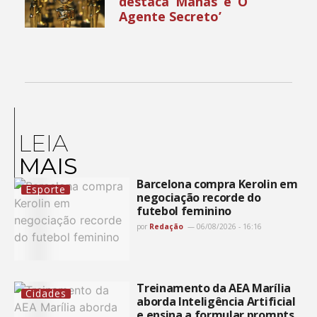
destaca ‘Manas’ e ‘O
Agente Secreto’
LEIA
MAIS
Barcelona compra Kerolin em
Esporte
negociação recorde do
futebol feminino
por
Redação
06/08/2026 - 16:16
Treinamento da AEA Marília
Cidades
aborda Inteligência Artificial
e ensina a formular prompts