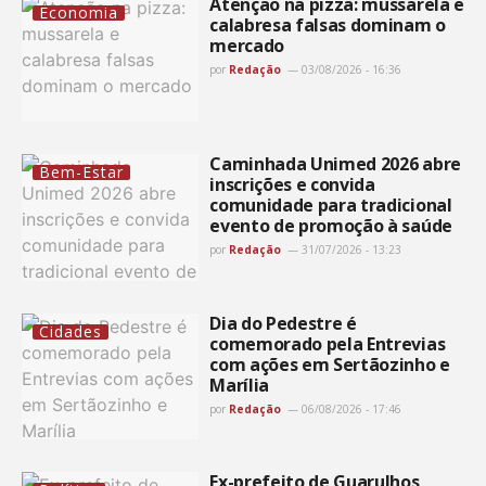
Atenção na pizza: mussarela e
Economia
calabresa falsas dominam o
mercado
por
Redação
03/08/2026 - 16:36
Caminhada Unimed 2026 abre
Bem-Estar
inscrições e convida
comunidade para tradicional
evento de promoção à saúde
por
Redação
31/07/2026 - 13:23
Dia do Pedestre é
Cidades
comemorado pela Entrevias
com ações em Sertãozinho e
Marília
por
Redação
06/08/2026 - 17:46
Ex-prefeito de Guarulhos