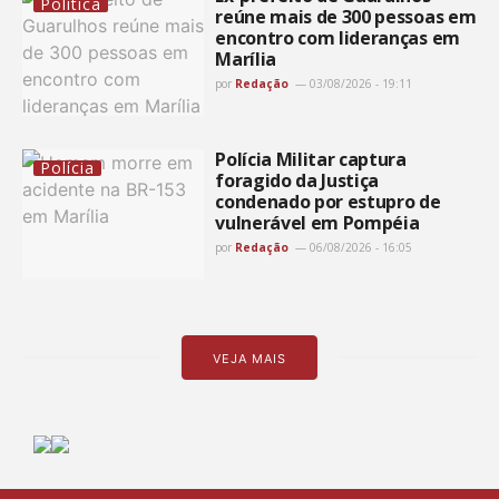
Política
reúne mais de 300 pessoas em
encontro com lideranças em
Marília
por
Redação
03/08/2026 - 19:11
Polícia Militar captura
Polícia
foragido da Justiça
condenado por estupro de
vulnerável em Pompéia
por
Redação
06/08/2026 - 16:05
VEJA MAIS