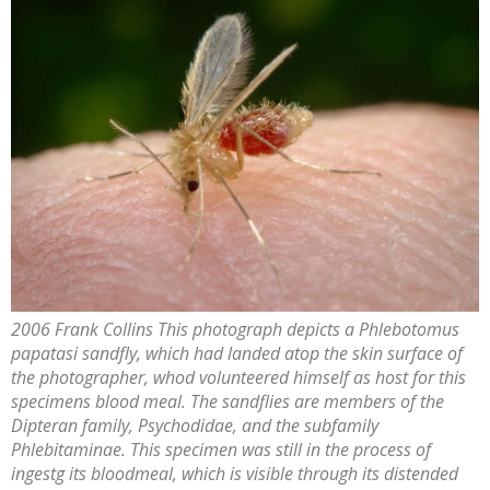
2006 Frank Collins This photograph depicts a
Phlebotomus
papatasi
sandfly, which had landed atop the skin surface of
the photographer, whod volunteered himself as host for this
specimens blood meal. The sandflies are members of the
Dipteran family,
Psychodidae
, and the subfamily
Phlebitaminae
. This specimen was still in the process of
ingestg its bloodmeal, which is visible through its distended