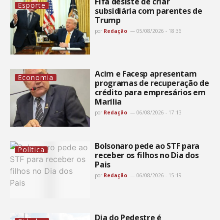
Fifa desiste de criar
Esporte
subsidiária com parentes de
Trump
por
Redação
05/08/2026 - 18:36
Acim e Facesp apresentam
Economia
programas de recuperação de
crédito para empresários em
Marília
por
Redação
06/08/2026 - 17:13
Bolsonaro pede ao STF para
Política
receber os filhos no Dia dos
Pais
por
Redação
06/08/2026 - 15:19
Dia do Pedestre é