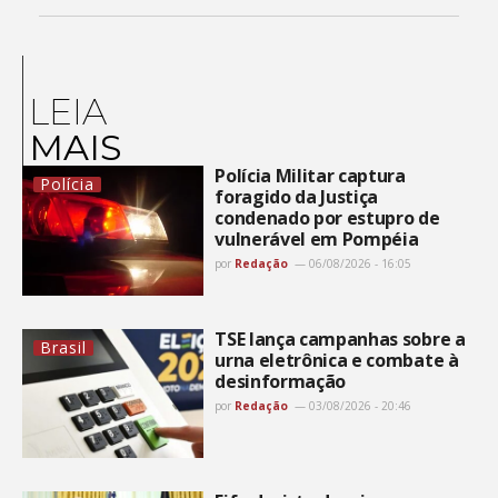
LEIA
MAIS
Polícia Militar captura
Polícia
foragido da Justiça
condenado por estupro de
vulnerável em Pompéia
por
Redação
06/08/2026 - 16:05
TSE lança campanhas sobre a
Brasil
urna eletrônica e combate à
desinformação
por
Redação
03/08/2026 - 20:46