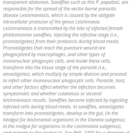
transparent abdomen. Sandflies such as this
P. papatasi
, are
responsible for the spread of the vector-borne parasitic
disease Leishmaniasis, which is caused by the obligate
intracellular protozoa of the genus
Leishmania
.
Leishmaniasis is transmitted by the bite of infected female
phlebotomine sandflies, injecting the infective stage (i.e.,
promastigotes) from their proboscis during blood meals.
Promastigotes that reach the puncture wound are
phagocytized by macrophages ,and other types of
mononuclear phagocytic cells, and inside these cells,
transform into the tissue stage of the parasite (i.e.,
amastigotes), which multiply by simple division and proceed
to infect other mononuclear phagocytic cells. Parasite, host,
and other factors affect whether the infection becomes
symptomatic and whether cutaneous or visceral
leishmaniasis results. Sandflies become infected by ingesting
infected cells during blood meals. In sandflies, amastigotes
transform into promastigotes, develop in the gut, (in the
hindgut for leishmanial organisms in the
Viannia
subgenus;
in the midgut for organisms in the
Leishmania
subgenus),
and migrate to the proboscis. See PHIL 3400 for a diagram of