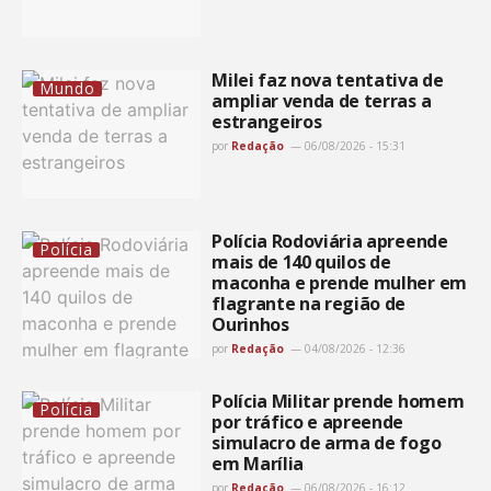
Milei faz nova tentativa de
Mundo
ampliar venda de terras a
estrangeiros
por
Redação
06/08/2026 - 15:31
Polícia Rodoviária apreende
Polícia
mais de 140 quilos de
maconha e prende mulher em
flagrante na região de
Ourinhos
por
Redação
04/08/2026 - 12:36
Polícia Militar prende homem
Polícia
por tráfico e apreende
simulacro de arma de fogo
em Marília
por
Redação
06/08/2026 - 16:12