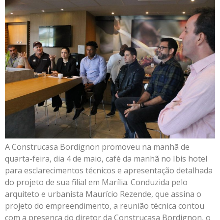
A Construcasa Bordignon promoveu na manhã de
quarta-feira, dia 4 de maio, café da manhã no Ibis hotel
para esclarecimentos técnicos e apresentação detalhada
do projeto de sua filial em Marília. Conduzida pelo
arquiteto e urbanista Maurício Rezende, que assina o
projeto do empreendimento, a reunião técnica contou
com a presença do diretor da Construcasa Bordignon, o