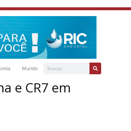
omia
Mundo
ha e CR7 em