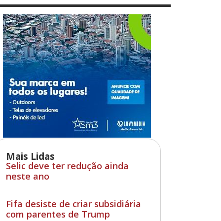
Mais Lidas
Selic deve ter redução ainda
neste ano
Fifa desiste de criar subsidiária
com parentes de Trump