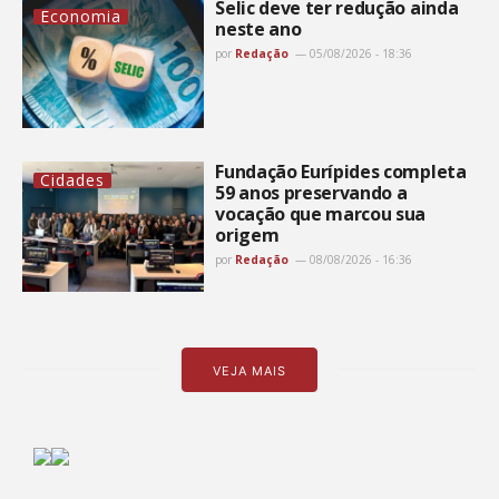
Selic deve ter redução ainda
Economia
neste ano
por
Redação
05/08/2026 - 18:36
Fundação Eurípides completa
Cidades
59 anos preservando a
vocação que marcou sua
origem
por
Redação
08/08/2026 - 16:36
VEJA MAIS