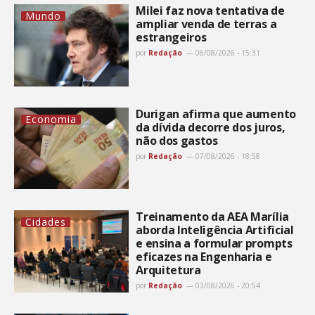
Milei faz nova tentativa de
Mundo
ampliar venda de terras a
estrangeiros
por
Redação
06/08/2026 - 15:31
Durigan afirma que aumento
Economia
da dívida decorre dos juros,
não dos gastos
por
Redação
07/08/2026 - 18:58
Treinamento da AEA Marília
Cidades
aborda Inteligência Artificial
e ensina a formular prompts
eficazes na Engenharia e
Arquitetura
por
Redação
03/08/2026 - 20:54