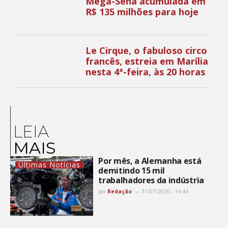
Mega-Sena acumulada em
R$ 135 milhões para hoje
Le Cirque, o fabuloso circo
francês, estreia em Marília
nesta 4ª-feira, às 20 horas
LEIA
MAIS
Por mês, a Alemanha está
Últimas Notícias
demitindo 15 mil
trabalhadores da indústria
por
Redação
31/07/2026 - 14:44