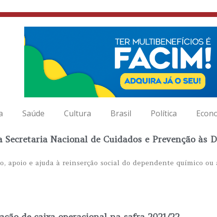
a
Saúde
Cultura
Brasil
Política
Econ
a Secretaria Nacional de Cuidados e Prevenção às 
o, apoio e ajuda à reinserção social do dependente químico ou a
ração de caixa operacional na safra 2021/22