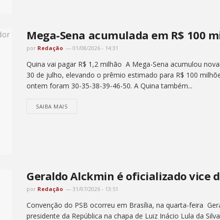
Mega-Sena acumulada em R$ 100 mil
por
Redação
01/08/2026 - 14:31
Quina vai pagar R$ 1,2 milhão A Mega-Sena acumulou novame
30 de julho, elevando o prêmio estimado para R$ 100 milh
ontem foram 30-35-38-39-46-50. A Quina também...
SAIBA MAIS
Geraldo Alckmin é oficializado vice 
por
Redação
31/07/2026 - 13:51
Convenção do PSB ocorreu em Brasília, na quarta-feira Ger
presidente da República na chapa de Luiz Inácio Lula da Sil