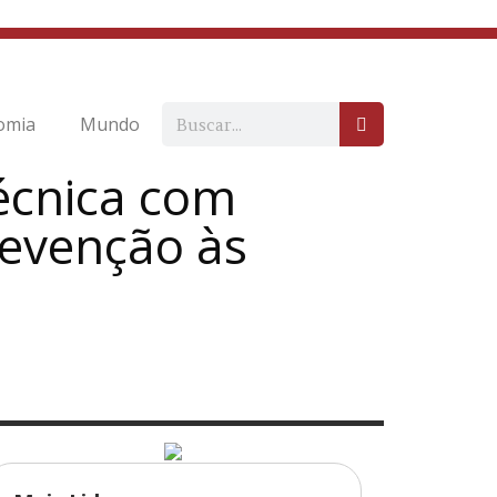
omia
Mundo
écnica com
revenção às