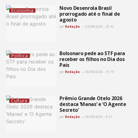
Novo Desenrola Brasil
Economia
prorrogado até o final de
agosto
por
Redação
03/08/2026 - 20:42
Bolsonaro pede ao STF para
Política
receber os filhos no Dia dos
Pais
por
Redação
06/08/2026 - 15:19
Prêmio Grande Otelo 2026
Cultura
destaca ‘Manas’ e ‘O Agente
Secreto’
por
Redação
06/08/2026 - 9:31