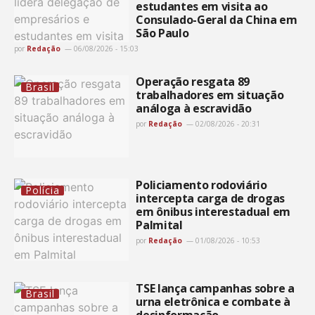
estudantes em visita ao
Consulado-Geral da China em
São Paulo
por
Redação
06/08/2026 - 15:03
Operação resgata 89
Brasil
trabalhadores em situação
análoga à escravidão
por
Redação
02/08/2026 - 20:31
Policiamento rodoviário
Polícia
intercepta carga de drogas
em ônibus interestadual em
Palmital
por
Redação
01/08/2026 - 10:53
TSE lança campanhas sobre a
Brasil
urna eletrônica e combate à
desinformação