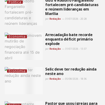
Guti e Rodolfo Fanganiello
Política
fortalecem pré-candidaturas
e reúnem lideranças em
Marília
por
Redação
31/07/2026 - 20:28
Arrecadação bate recorde
Economia
enquanto déficit primário
explode
por
Redação
31/07/2026 - 13:37
Selic deve ter redução ainda
Economia
neste ano
por
Redação
05/08/2026 - 18:36
Pastor que usou igrejas para