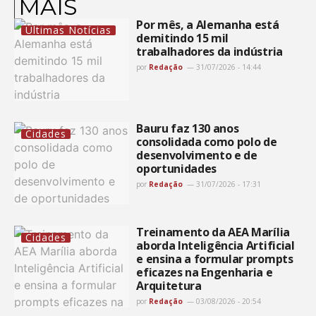
MAIS
Por mês, a Alemanha está
Últimas Notícias
demitindo 15 mil
trabalhadores da indústria
por
Redação
31/07/2026 - 14:44
Bauru faz 130 anos
Cidades
consolidada como polo de
desenvolvimento e de
oportunidades
por
Redação
31/07/2026 - 17:31
Treinamento da AEA Marília
Cidades
aborda Inteligência Artificial
e ensina a formular prompts
eficazes na Engenharia e
Arquitetura
por
Redação
03/08/2026 - 20:54