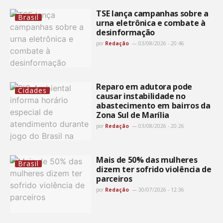
TSE lança campanhas sobre a
Brasil
urna eletrônica e combate à
desinformação
por
Redação
03/08/2026 - 20:46
Reparo em adutora pode
Cidades
causar instabilidade no
abastecimento em bairros da
Zona Sul de Marília
por
Redação
03/08/2026 - 20:26
Mais de 50% das mulheres
Brasil
dizem ter sofrido violência de
parceiros
por
Redação
30/07/2026 - 12:36