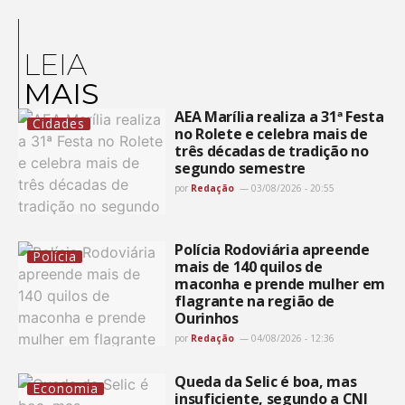
LEIA
MAIS
AEA Marília realiza a 31ª Festa
Cidades
no Rolete e celebra mais de
três décadas de tradição no
segundo semestre
por
Redação
03/08/2026 - 20:55
Polícia Rodoviária apreende
Polícia
mais de 140 quilos de
maconha e prende mulher em
flagrante na região de
Ourinhos
por
Redação
04/08/2026 - 12:36
Queda da Selic é boa, mas
Economia
insuficiente, segundo a CNI