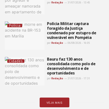
por
Redação
31/07/2026 - 13:45
Polícia Militar captura
Polícia
foragido da Justiça
condenado por estupro de
vulnerável em Pompéia
por
Redação
06/08/2026 - 16:05
Bauru faz 130 anos
Cidades
consolidada como polo de
desenvolvimento e de
oportunidades
por
Redação
31/07/2026 - 17:31
VEJA MAIS