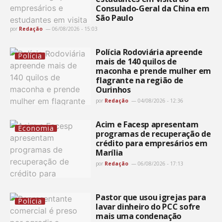
Consulado-Geral da China em
São Paulo
por
Redação
06/08/2026 - 15:03
Polícia Rodoviária apreende
Polícia
mais de 140 quilos de
maconha e prende mulher em
flagrante na região de
Ourinhos
por
Redação
04/08/2026 - 12:36
Acim e Facesp apresentam
Economia
programas de recuperação de
crédito para empresários em
Marília
por
Redação
06/08/2026 - 17:13
Pastor que usou igrejas para
Polícia
lavar dinheiro do PCC sofre
mais uma condenação