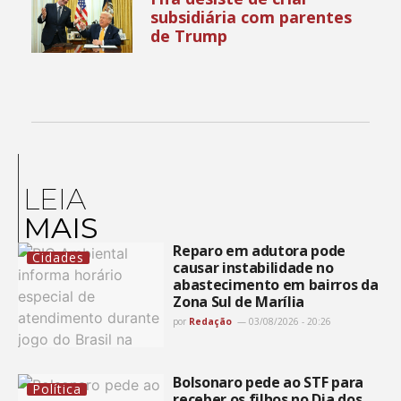
subsidiária com parentes
de Trump
LEIA
MAIS
Reparo em adutora pode
Cidades
causar instabilidade no
abastecimento em bairros da
Zona Sul de Marília
por
Redação
03/08/2026 - 20:26
Bolsonaro pede ao STF para
Política
receber os filhos no Dia dos