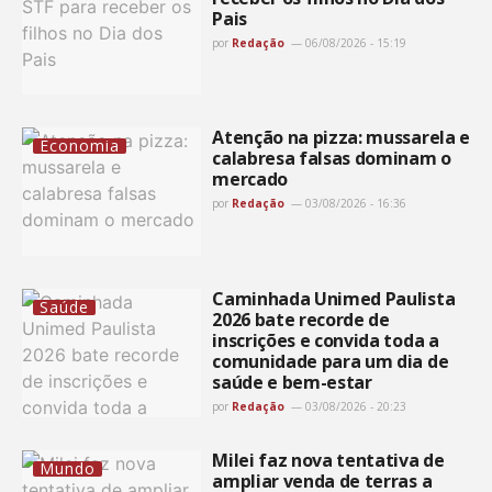
Pais
por
Redação
06/08/2026 - 15:19
Atenção na pizza: mussarela e
Economia
calabresa falsas dominam o
mercado
por
Redação
03/08/2026 - 16:36
Caminhada Unimed Paulista
Saúde
2026 bate recorde de
inscrições e convida toda a
comunidade para um dia de
saúde e bem-estar
por
Redação
03/08/2026 - 20:23
Milei faz nova tentativa de
Mundo
ampliar venda de terras a