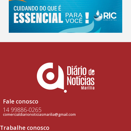
Fale conosco
14 99886-0265
comercialdiarionoticiasmarilia@gmail.com
Trabalhe conosco