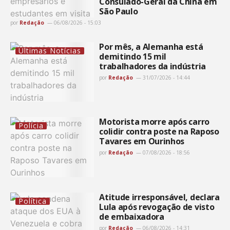
Consulado-Geral da China em
São Paulo
por
Redação
06/08/2026 - 15:03
Por mês, a Alemanha está
Últimas Notícias
demitindo 15 mil
trabalhadores da indústria
por
Redação
31/07/2026 - 14:44
Motorista morre após carro
Polícia
colidir contra poste na Raposo
Tavares em Ourinhos
por
Redação
07/08/2026 - 18:56
Atitude irresponsável, declara
Política
Lula após revogação de visto
de embaixadora
por
Redação
06/08/2026 - 14:31