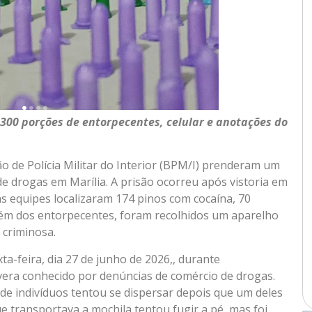
300 porções de entorpecentes, celular e anotações do
hão de Polícia Militar do Interior (BPM/I) prenderam um
e drogas em Marília. A prisão ocorreu após vistoria em
s equipes localizaram 174 pinos com cocaína, 70
lém dos entorpecentes, foram recolhidos um aparelho
 criminosa.
a-feira, dia 27 de junho de 2026,, durante
era conhecido por denúncias de comércio de drogas.
de indivíduos tentou se dispersar depois que um deles
e transportava a mochila tentou fugir a pé, mas foi