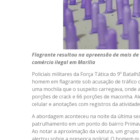
Flagrante resultou na apreensão de mais de 
comércio ilegal em Marília
Policiais militares da Força Tática do 9º Batal
homem em flagrante sob acusação de tráfico d
uma mochila que o suspeito carregava, onde a
porções de crack e 66 porções de maconha. A
celular e anotações com registros da atividade
A abordagem aconteceu na noite da última sext
patrulhamento em um ponto do bairro Primav
Ao notar a aproximação da viatura, um grupo 
alertou sobre a presença policial. O homem qu