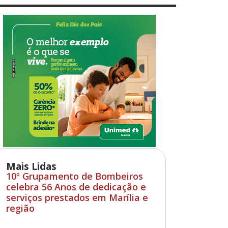
Mais Lidas
10º Grupamento de Bombeiros
celebra 56 Anos de dedicação e
serviços prestados em Marília e
região