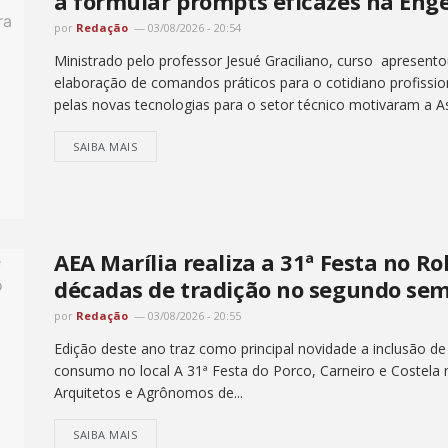
a formular prompts eficazes na Eng
por
Redação
03/08/2026 - 20:54
Ministrado pelo professor Jesué Graciliano, curso apresento
elaboração de comandos práticos para o cotidiano profissio
pelas novas tecnologias para o setor técnico motivaram a A
SAIBA MAIS
AEA Marília realiza a 31ª Festa no Ro
décadas de tradição no segundo sem
por
Redação
03/08/2026 - 20:55
Edição deste ano traz como principal novidade a inclusão de
consumo no local A 31ª Festa do Porco, Carneiro e Costela
Arquitetos e Agrônomos de...
SAIBA MAIS