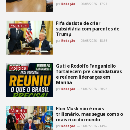
por
Redação
06/08/2026 - 17:21
Fifa desiste de criar
Esporte
subsidiária com parentes de
Trump
por
Redação
05/08/2026 - 18:36
Guti e Rodolfo Fanganiello
Política
fortalecem pré-candidaturas
e reúnem lideranças em
Marília
por
Redação
31/07/2026 - 20:28
Elon Musk não é mais
Mundo
trilionário, mas segue como o
mais rico do mundo
por
Redação
31/07/2026 - 14:42