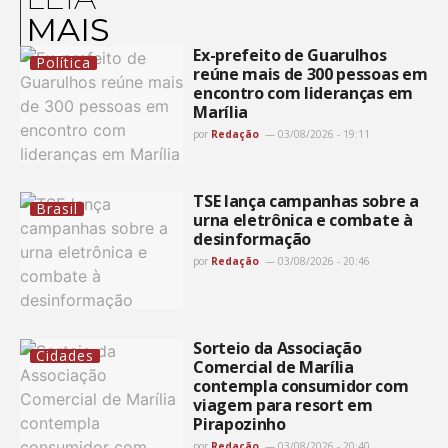
MAIS
Ex-prefeito de Guarulhos
Política
reúne mais de 300 pessoas em
encontro com lideranças em
Marília
por
Redação
03/08/2026 - 19:11
TSE lança campanhas sobre a
Brasil
urna eletrônica e combate à
desinformação
por
Redação
03/08/2026 - 20:46
Sorteio da Associação
Cidades
Comercial de Marília
contempla consumidor com
viagem para resort em
Pirapozinho
por
Redação
03/08/2026 - 20:40