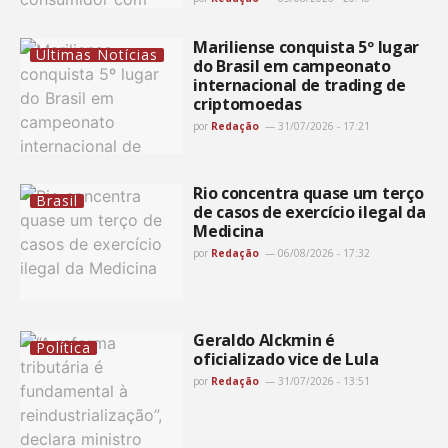
Mariliense conquista 5º lugar
Últimas Notícias
do Brasil em campeonato
internacional de trading de
criptomoedas
por
Redação
31/07/2026 - 17:21
Rio concentra quase um terço
Brasil
de casos de exercício ilegal da
Medicina
por
Redação
06/08/2026 - 17:32
Geraldo Alckmin é
Política
oficializado vice de Lula
por
Redação
31/07/2026 - 13:51