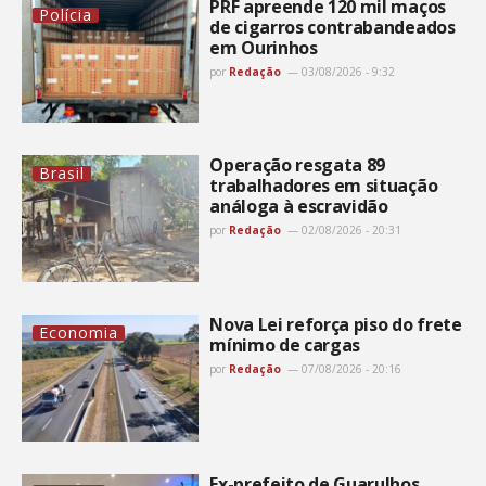
PRF apreende 120 mil maços
Polícia
de cigarros contrabandeados
em Ourinhos
por
Redação
03/08/2026 - 9:32
Operação resgata 89
Brasil
trabalhadores em situação
análoga à escravidão
por
Redação
02/08/2026 - 20:31
Nova Lei reforça piso do frete
Economia
mínimo de cargas
por
Redação
07/08/2026 - 20:16
Ex-prefeito de Guarulhos