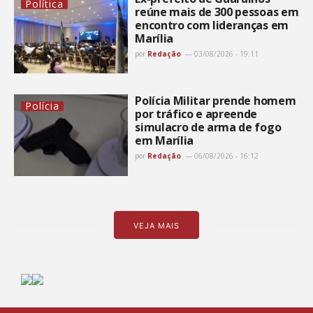
Política
reúne mais de 300 pessoas em
encontro com lideranças em
Marília
por
Redação
03/08/2026 - 19:11
Polícia Militar prende homem
Polícia
por tráfico e apreende
simulacro de arma de fogo
em Marília
por
Redação
06/08/2026 - 16:12
VEJA MAIS