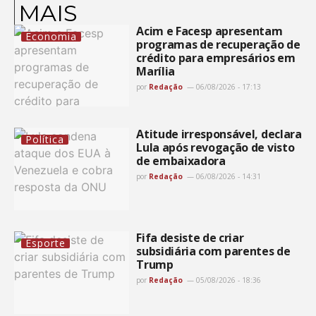
MAIS
Acim e Facesp apresentam
Economia
programas de recuperação de
crédito para empresários em
Marília
por
Redação
06/08/2026 - 17:13
Atitude irresponsável, declara
Política
Lula após revogação de visto
de embaixadora
por
Redação
06/08/2026 - 14:31
Fifa desiste de criar
Esporte
subsidiária com parentes de
Trump
por
Redação
05/08/2026 - 18:36