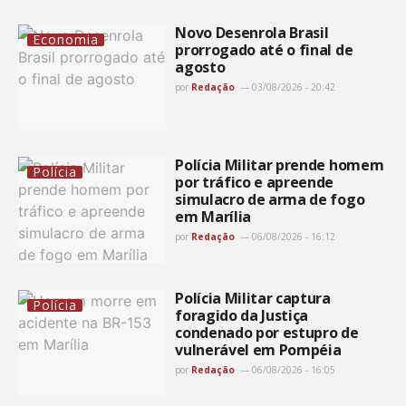
Novo Desenrola Brasil
Economia
prorrogado até o final de
agosto
por
Redação
03/08/2026 - 20:42
Polícia Militar prende homem
Polícia
por tráfico e apreende
simulacro de arma de fogo
em Marília
por
Redação
06/08/2026 - 16:12
Polícia Militar captura
Polícia
foragido da Justiça
condenado por estupro de
vulnerável em Pompéia
por
Redação
06/08/2026 - 16:05