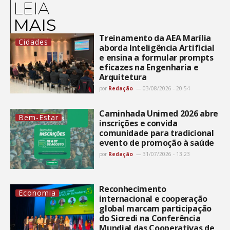
LEIA
MAIS
Treinamento da AEA Marília
Cidades
aborda Inteligência Artificial
e ensina a formular prompts
eficazes na Engenharia e
Arquitetura
por
Redação
03/08/2026 - 20:54
Caminhada Unimed 2026 abre
Bem-Estar
inscrições e convida
comunidade para tradicional
evento de promoção à saúde
por
Redação
31/07/2026 - 13:23
Reconhecimento
Economia
internacional e cooperação
global marcam participação
do Sicredi na Conferência
Mundial das Cooperativas de