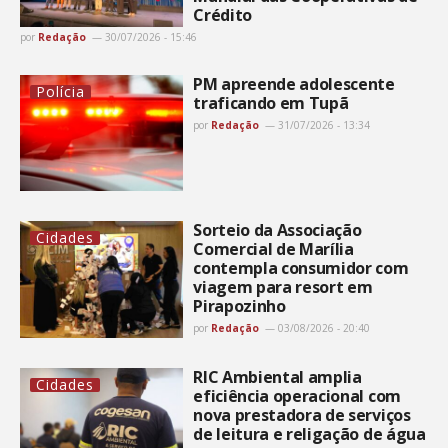
Crédito
por
Redação
30/07/2026 - 15:46
PM apreende adolescente
Polícia
traficando em Tupã
por
Redação
31/07/2026 - 13:34
Sorteio da Associação
Cidades
Comercial de Marília
contempla consumidor com
viagem para resort em
Pirapozinho
por
Redação
03/08/2026 - 20:40
RIC Ambiental amplia
Cidades
eficiência operacional com
nova prestadora de serviços
de leitura e religação de água