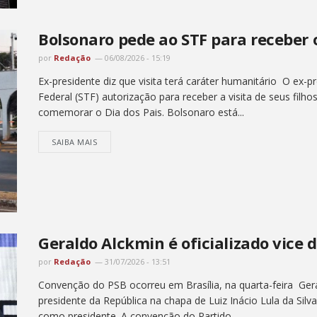
Bolsonaro pede ao STF para receber o
por
Redação
06/08/2026 - 15:19
Ex-presidente diz que visita terá caráter humanitário O ex-
Federal (STF) autorização para receber a visita de seus fil
comemorar o Dia dos Pais. Bolsonaro está...
SAIBA MAIS
Geraldo Alckmin é oficializado vice 
por
Redação
31/07/2026 - 13:51
Convenção do PSB ocorreu em Brasília, na quarta-feira Ger
presidente da República na chapa de Luiz Inácio Lula da Sil
como presidente. A convenção do Partido...