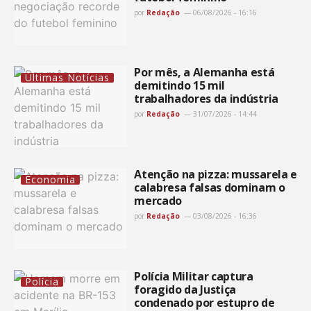
por
Redação
06/08/2026 - 16:16
Por mês, a Alemanha está
Últimas Notícias
demitindo 15 mil
trabalhadores da indústria
por
Redação
31/07/2026 - 14:44
Atenção na pizza: mussarela e
Economia
calabresa falsas dominam o
mercado
por
Redação
03/08/2026 - 16:36
Polícia Militar captura
Polícia
foragido da Justiça
condenado por estupro de