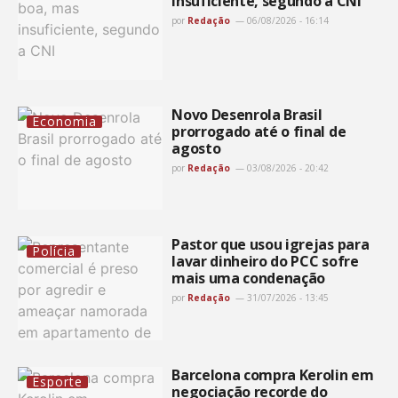
insuficiente, segundo a CNI
por
Redação
06/08/2026 - 16:14
Novo Desenrola Brasil
Economia
prorrogado até o final de
agosto
por
Redação
03/08/2026 - 20:42
Pastor que usou igrejas para
Polícia
lavar dinheiro do PCC sofre
mais uma condenação
por
Redação
31/07/2026 - 13:45
Barcelona compra Kerolin em
Esporte
negociação recorde do