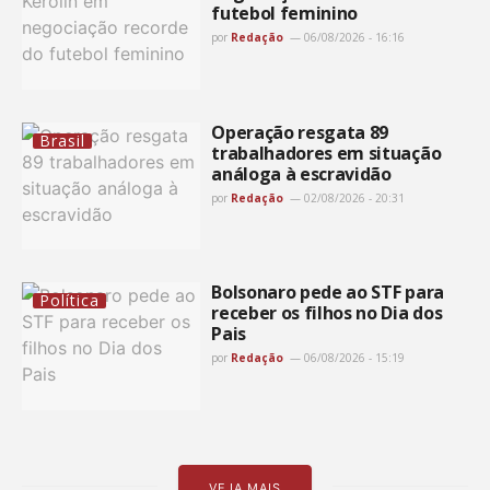
futebol feminino
por
Redação
06/08/2026 - 16:16
Operação resgata 89
Brasil
trabalhadores em situação
análoga à escravidão
por
Redação
02/08/2026 - 20:31
Bolsonaro pede ao STF para
Política
receber os filhos no Dia dos
Pais
por
Redação
06/08/2026 - 15:19
VEJA MAIS