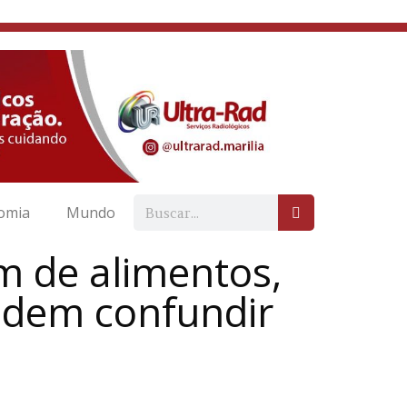
omia
Mundo
 de alimentos,
odem confundir