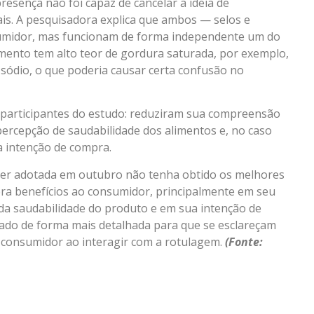
presença não foi capaz de cancelar a ideia de
nais. A pesquisadora explica que ambos — selos e
umidor, mas funcionam de forma independente um do
imento tem alto teor de gordura saturada, por exemplo,
ódio, o que poderia causar certa confusão no
 participantes do estudo: reduziram sua compreensão
ercepção de saudabilidade dos alimentos e, no caso
 intenção de compra.
ser adotada em outubro não tenha obtido os melhores
era benefícios ao consumidor, principalmente em seu
a saudabilidade do produto e em sua intenção de
gado de forma mais detalhada para que se esclareçam
consumidor ao interagir com a rotulagem.
(Fonte: