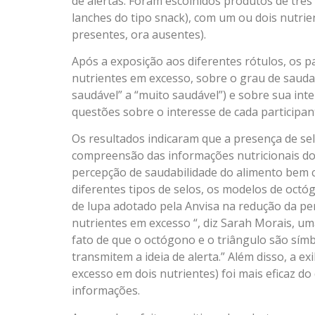
de alertas. Foram escolhidos produtos de três c
lanches do tipo snack), com um ou dois nutrie
presentes, ora ausentes).
Após a exposição aos diferentes rótulos, os 
nutrientes em excesso, sobre o grau de sauda
saudável” a “muito saudável”) e sobre sua in
questões sobre o interesse de cada participa
Os resultados indicaram que a presença de selo
compreensão das informações nutricionais do
percepção de saudabilidade do alimento bem 
diferentes tipos de selos, os modelos de octó
de lupa adotado pela Anvisa na redução da pe
nutrientes em excesso “, diz Sarah Morais, um
fato de que o octógono e o triângulo são símb
transmitem a ideia de alerta.” Além disso, a e
excesso em dois nutrientes) foi mais eficaz 
informações.