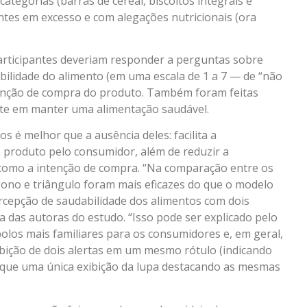
ategorias (barras de cereal, biscoitos integrais e
ntes em excesso e com alegações nutricionais (ora
participantes deveriam responder a perguntas sobre
bilidade do alimento (em uma escala de 1 a 7 — de “não
tenção de compra do produto. Também foram feitas
nte em manter uma alimentação saudável.
s é melhor que a ausência deles: facilita a
 produto pelo consumidor, além de reduzir a
como a intenção de compra. “Na comparação entre os
gono e triângulo foram mais eficazes do que o modelo
rcepção de saudabilidade dos alimentos com dois
a das autoras do estudo. “Isso pode ser explicado pelo
olos mais familiares para os consumidores e, em geral,
xibição de dois alertas em um mesmo rótulo (indicando
do que uma única exibição da lupa destacando as mesmas