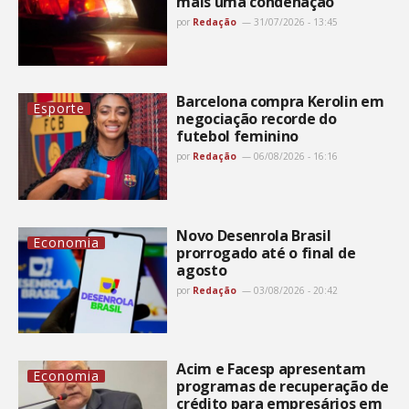
mais uma condenação
por
Redação
31/07/2026 - 13:45
Barcelona compra Kerolin em
Esporte
negociação recorde do
futebol feminino
por
Redação
06/08/2026 - 16:16
Novo Desenrola Brasil
Economia
prorrogado até o final de
agosto
por
Redação
03/08/2026 - 20:42
Acim e Facesp apresentam
Economia
programas de recuperação de
crédito para empresários em