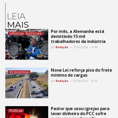
LEIA
MAIS
Por mês, a Alemanha está
Últimas Notícias
demitindo 15 mil
trabalhadores da indústria
por
Redação
31/07/2026 - 14:44
Nova Lei reforça piso do frete
Economia
mínimo de cargas
por
Redação
07/08/2026 - 10:36
Pastor que usou igrejas para
Polícia
lavar dinheiro do PCC sofre