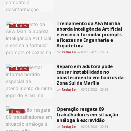
Treinamento da AEA Marília
Cidades
aborda Inteligência Artificial
e ensina a formular prompts
eficazes na Engenharia e
Arquitetura
por
Redação
03/08/2026 - 20:54
Reparo em adutora pode
Cidades
causar instabilidade no
abastecimento em bairros da
Zona Sul de Marília
por
Redação
03/08/2026 - 20:26
Operação resgata 89
Brasil
trabalhadores em situação
análoga à escravidão
por
Redação
02/08/2026 - 20:31