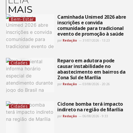
MAIS
Caminhada Unimed 2026 abre
Bem-Estar
inscrições e convida
comunidade para tradicional
evento de promoção à saúde
por
Redação
31/07/2026 - 13:23
Reparo em adutora pode
Cidades
causar instabilidade no
abastecimento em bairros da
Zona Sul de Marília
por
Redação
03/08/2026 - 20:26
Ciclone bomba terá impacto
Cidades
indireto na região de Marília
por
Redação
06/08/2026 - 9:33