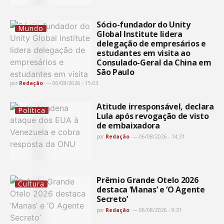
Sócio-fundador do Unity
Mundo
Global Institute lidera
delegação de empresários e
estudantes em visita ao
Consulado-Geral da China em
São Paulo
por
Redação
06/08/2026 - 15:03
Atitude irresponsável, declara
Política
Lula após revogação de visto
de embaixadora
por
Redação
06/08/2026 - 14:31
Prêmio Grande Otelo 2026
Cultura
destaca ‘Manas’ e ‘O Agente
Secreto’
por
Redação
06/08/2026 - 9:31