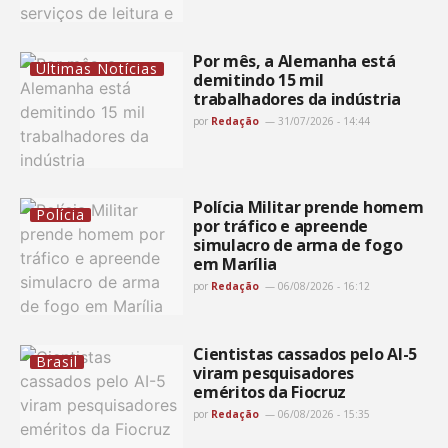
Por mês, a Alemanha está
Últimas Notícias
demitindo 15 mil
trabalhadores da indústria
por
Redação
31/07/2026 - 14:44
Polícia Militar prende homem
Polícia
por tráfico e apreende
simulacro de arma de fogo
em Marília
por
Redação
06/08/2026 - 16:12
Cientistas cassados pelo AI-5
Brasil
viram pesquisadores
eméritos da Fiocruz
por
Redação
06/08/2026 - 15:35