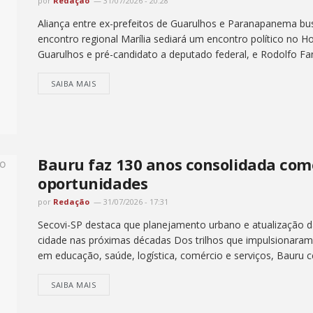
por
Redação
31/07/2026 - 20:28
Aliança entre ex-prefeitos de Guarulhos e Paranapanema busc
encontro regional Marília sediará um encontro político no Hot
Guarulhos e pré-candidato a deputado federal, e Rodolfo Fang
SAIBA MAIS
Bauru faz 130 anos consolidada com
oportunidades
por
Redação
31/07/2026 - 17:31
Secovi-SP destaca que planejamento urbano e atualização d
cidade nas próximas décadas Dos trilhos que impulsionaram 
em educação, saúde, logística, comércio e serviços, Bauru ce
SAIBA MAIS