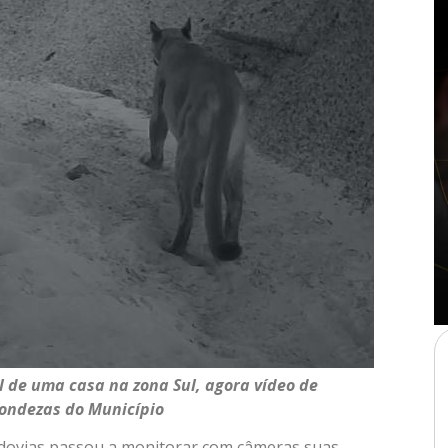
 de uma casa na zona Sul, agora vídeo de
dondezas do Município
odovias passou a monitorar com câmeras suas