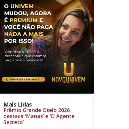
Mais Lidas
Prêmio Grande Otelo 2026
destaca ‘Manas’ e ‘O Agente
Secreto’