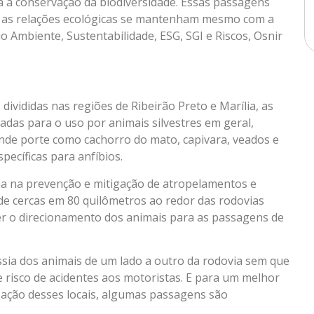
 a conservação da biodiversidade. Essas passagens
e as relações ecológicas se mantenham mesmo com a
o Ambiente, Sustentabilidade, ESG, SGI e Riscos, Osnir
ivididas nas regiões de Ribeirão Preto e Marília, as
das para o uso por animais silvestres em geral,
nde porte como cachorro do mato, capivara, veados e
pecíficas para anfíbios.
a na prevenção e mitigação de atropelamentos e
de cercas em 80 quilômetros ao redor das rodovias
zer o direcionamento dos animais para as passagens de
sia dos animais de um lado a outro da rodovia sem que
e risco de acidentes aos motoristas. E para um melhor
ização desses locais, algumas passagens são