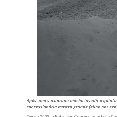
Após uma suçuarana macho invadir o quintal
concessionária mostra grande felino nas re
Desde 2023, a Entrevias Concessionária de R