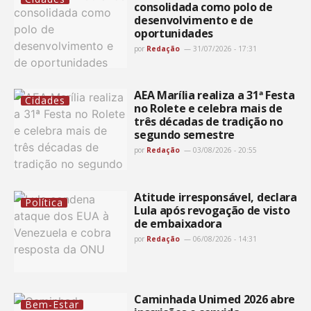
consolidada como polo de
desenvolvimento e de
oportunidades
por
Redação
31/07/2026 - 17:31
AEA Marília realiza a 31ª Festa
Cidades
no Rolete e celebra mais de
três décadas de tradição no
segundo semestre
por
Redação
03/08/2026 - 20:55
Atitude irresponsável, declara
Política
Lula após revogação de visto
de embaixadora
por
Redação
06/08/2026 - 14:31
Caminhada Unimed 2026 abre
Bem-Estar