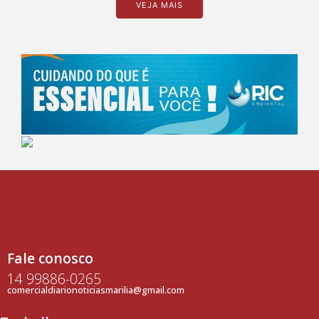
VEJA MAIS
Fale conosco
14 99886-0265
comercialdiarionoticiasmarilia@gmail.com