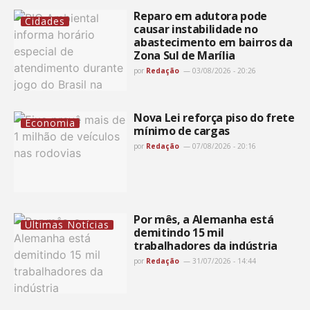
Reparo em adutora pode
Cidades
causar instabilidade no
abastecimento em bairros da
Zona Sul de Marília
por
Redação
03/08/2026 - 20:26
Nova Lei reforça piso do frete
Economia
mínimo de cargas
por
Redação
07/08/2026 - 20:16
Por mês, a Alemanha está
Últimas Notícias
demitindo 15 mil
trabalhadores da indústria
por
Redação
31/07/2026 - 14:44