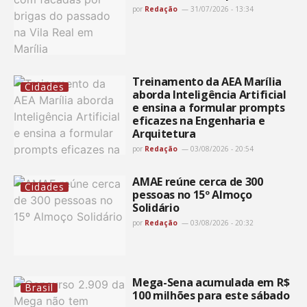
por
Redação
31/07/2026 - 13:34
Treinamento da AEA Marília
Cidades
aborda Inteligência Artificial
e ensina a formular prompts
eficazes na Engenharia e
Arquitetura
por
Redação
03/08/2026 - 20:54
AMAE reúne cerca de 300
Cidades
pessoas no 15º Almoço
Solidário
por
Redação
03/08/2026 - 20:32
Mega-Sena acumulada em R$
Brasil
100 milhões para este sábado