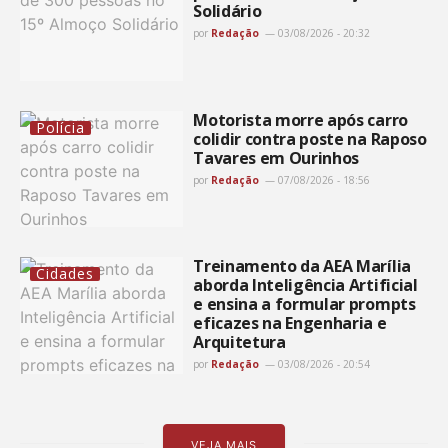
Solidário
por
Redação
03/08/2026 - 20:32
Motorista morre após carro
Polícia
colidir contra poste na Raposo
Tavares em Ourinhos
por
Redação
07/08/2026 - 18:56
Treinamento da AEA Marília
Cidades
aborda Inteligência Artificial
e ensina a formular prompts
eficazes na Engenharia e
Arquitetura
por
Redação
03/08/2026 - 20:54
VEJA MAIS