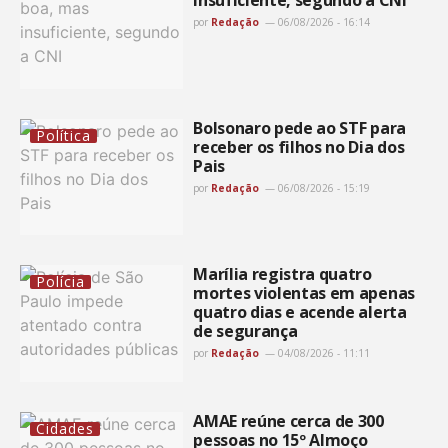
por
Redação
06/08/2026 - 16:14
Bolsonaro pede ao STF para
Política
receber os filhos no Dia dos
Pais
por
Redação
06/08/2026 - 15:19
Marília registra quatro
Polícia
mortes violentas em apenas
quatro dias e acende alerta
de segurança
por
Redação
04/08/2026 - 11:11
AMAE reúne cerca de 300
Cidades
pessoas no 15º Almoço